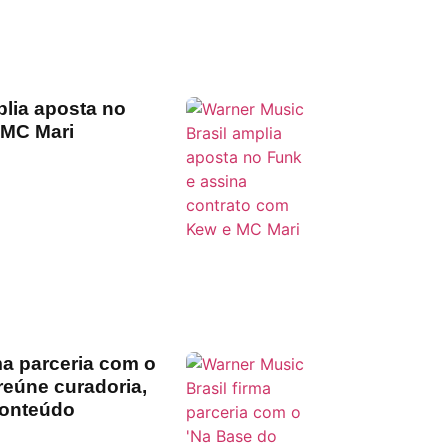
plia aposta no
 MC Mari
ma parceria com o
reúne curadoria,
conteúdo