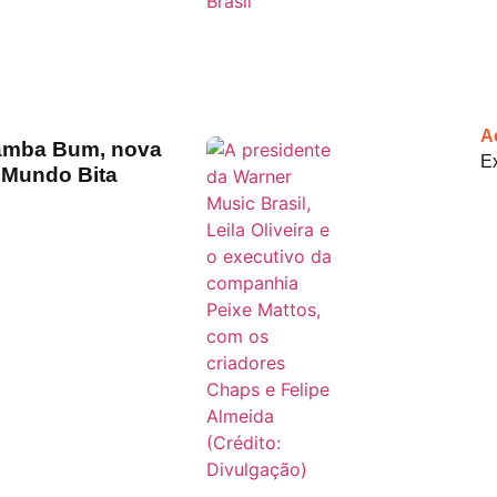
A
Bamba Bum, nova
Ex
o Mundo Bita