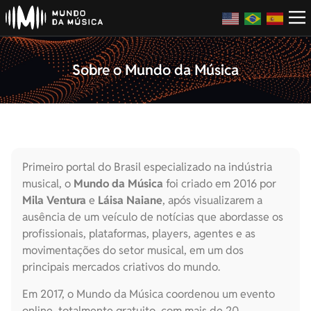
Sobre o Mundo da Música
Primeiro portal do Brasil especializado na indústria
musical, o
Mundo da Música
foi criado em 2016 por
Mila Ventura
e
Láisa Naiane
, após visualizarem a
ausência de um veículo de notícias que abordasse os
profissionais, plataformas, players, agentes e as
movimentações do setor musical, em um dos
principais mercados criativos do mundo.
Em 2017, o Mundo da Música coordenou um evento
online, totalmente gratuito, com mais de 20