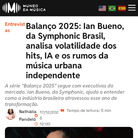
Balanço 2025: Ian Bueno,
Entrevist
as
da Symphonic Brasil,
analisa volatilidade dos
hits, IA e os rumos da
música urbana
independente
A série “Balanço 2025” segue com executivos do
mercado. Ian Bueno, da Symphonic, ajuda a entender
como a indústria brasileira atravessou esse ano de
transformação.
Tempo de leitura: 5 min
Nathália
17/12/202
5
Pandeló
12:00