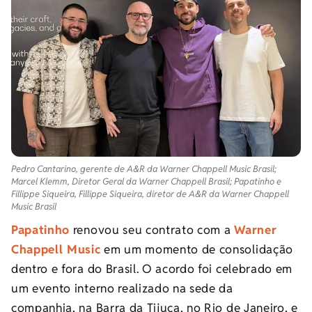
Pedro Cantarino, gerente de A&R da Warner Chappell Music Brasil;
Marcel Klemm, Diretor Geral da Warner Chappell Brasil; Papatinho e
Fillippe Siqueira, Fillippe Siqueira, diretor de A&R da Warner Chappell
Music Brasil
Papatinho
renovou seu contrato com a
Warner
Chappell Music
em um momento de consolidação
dentro e fora do Brasil. O acordo foi celebrado em
um evento interno realizado na sede da
companhia, na Barra da Tijuca, no Rio de Janeiro, e