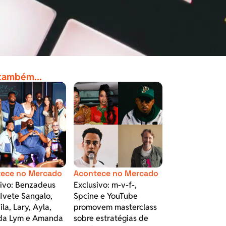
 também...
ece no Mercado
Acontece no Mercado
sivo: Benzadeus
Exclusivo: m-v-f-,
Ivete Sangalo,
Spcine e YouTube
la, Lary, Ayla,
promovem masterclass
a Lym e Amanda
sobre estratégias de