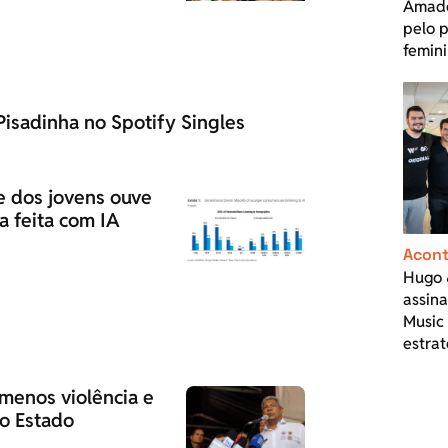
Amado
pelo 
femin
isadinha no Spotify Singles
de dos jovens ouve
a feita com IA
Acont
Hugo 
assin
Music
estrat
menos violência e
do Estado