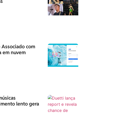
as
o Associado com
gia em nuvem
músicas
imento lento gera