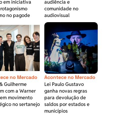
 em iniciativa
audiência e
protagonismo
comunidade no
ino no pagode
audiovisual
ece no Mercado
Acontece no Mercado
& Guilherme
Lei Paulo Gustavo
am com a Warner
ganha novas regras
 em movimento
para devolução de
égico no sertanejo
saldos por estados e
municípios