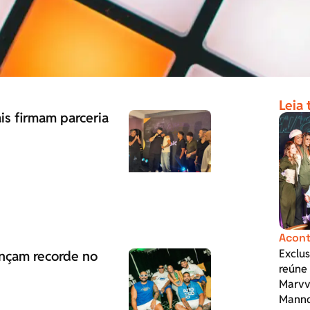
Leia
is firmam parceria
Acont
Exclu
nçam recorde no
reúne 
Marvvi
Mannd