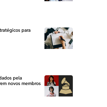
ratégicos para
idados pela
arem novos membros