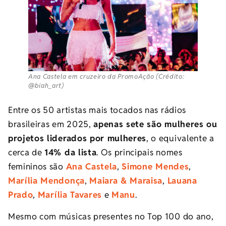
Ana Castela em cruzeiro da PromoAção (Crédito:
@biah_art)
Entre os 50 artistas mais tocados nas rádios
brasileiras em 2025,
apenas sete são mulheres ou
projetos liderados por mulheres
, o equivalente a
cerca de
14% da lista
. Os principais nomes
femininos são
Ana Castela
,
Simone Mendes
,
Marília Mendonça
,
Maiara & Maraisa
,
Lauana
Prado
,
Marília Tavares
e
Manu
.
Mesmo com músicas presentes no Top 100 do ano,