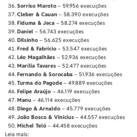
Sorriso Maroto
– 59.956 execuções
Cleber & Cauan
– 58.390 execuções
Fiduma & Jeca
– 58.274 execuções
Daniel
– 56.743 execuções
Dilsinho
– 56.625 execuções
Fred & Fabrício
– 53.547 execuções
Léo Magalhães
– 52.936 execuções
Marília Tavares
– 52.477 execuções
Fernando & Sorocaba
– 51.936 execuções
Turma do Pagode
– 49.889 execuções
Felipe Araújo
– 46.119 execuções
Manu
– 46.114 execuções
Diego & Arnaldo
– 45.779 execuções
João Bosco & Vinícius
– 44.557 execuções
Michel Teló
– 44.458 execuções
Leia mais: