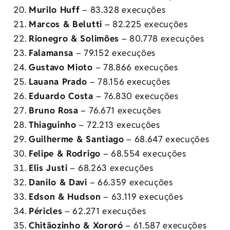
Murilo Huff
– 83.328 execuções
Marcos & Belutti
– 82.225 execuções
Rionegro & Solimões
– 80.778 execuções
Falamansa
– 79.152 execuções
Gustavo Mioto
– 78.866 execuções
Lauana Prado
– 78.156 execuções
Eduardo Costa
– 76.830 execuções
Bruno Rosa
– 76.671 execuções
Thiaguinho
– 72.213 execuções
Guilherme & Santiago
– 68.647 execuções
Felipe & Rodrigo
– 68.554 execuções
Elis Justi
– 68.263 execuções
Danilo & Davi
– 66.359 execuções
Edson & Hudson
– 63.119 execuções
Péricles
– 62.271 execuções
Chitãozinho & Xororó
– 61.587 execuções