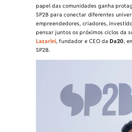
papel das comunidades ganha protag
SP2B para conectar diferentes unive
empreendedores, criadores, investid
pensar juntos os próximos ciclos da 
Lazarini
, fundador e CEO da
Da20
, e
SP2B.