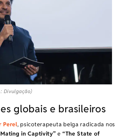
o: Divulgação)
 globais e brasileiros
r Perel
, psicoterapeuta belga radicada nos
“Mating in Captivity”
e
“The State of