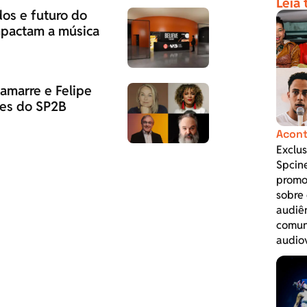
Leia
dos e futuro do
pactam a música
Lamarre e Felipe
mes do SP2B
Acont
Exclus
Spcin
promo
sobre 
audiê
comun
audio