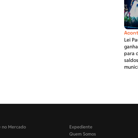
Acont
Lei P
ganha
para 
saldos
munic
e no Mercado
Expediente
Quem Somos