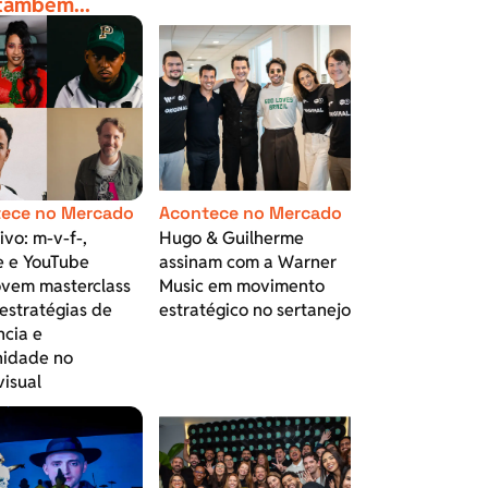
 também...
ece no Mercado
Acontece no Mercado
ivo: m-v-f-,
Hugo & Guilherme
e e YouTube
assinam com a Warner
vem masterclass
Music em movimento
estratégias de
estratégico no sertanejo
ncia e
idade no
visual