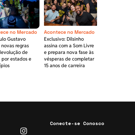
ece no Mercado
Acontece no Mercado
aulo Gustavo
Exclusivo: Dilsinho
 novas regras
assina com a Som Livre
devolução de
e prepara nova fase às
 por estados e
vésperas de completar
ípios
15 anos de carreira
Conecte-se Conosco