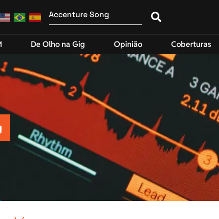
M
De Olho na Gig
Opinião
Coberturas
g