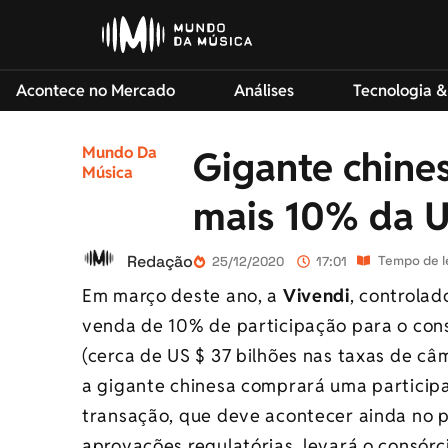
Acontece no Mercado
Análises
Tecnologia &
Mundo Da
Gigante chine
Música
mais 10% da U
Redação
Tempo de le
25/12/2020
17:01
Em março deste ano, a
Vivendi
, controla
venda de 10% de participação para o cons
(cerca de US $ 37 bilhões nas taxas de câm
a gigante chinesa comprará uma particip
transação, que deve acontecer ainda no p
aprovações regulatórias, levará o consórc