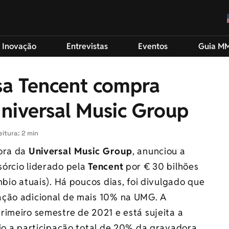
 Inovação
Entrevistas
Eventos
Guia M
sa Tencent compra
niversal Music Group
itura: 2 min
dora da
Universal Music Group
, anunciou a
órcio liderado pela
Tencent
por € 30 bilhões
bio atuais). Há poucos dias, foi divulgado que
ação adicional de mais 10% na UMG. A
rimeiro semestre de 2021 e está sujeita a
io a participação total de 20% da gravadora.