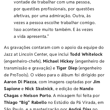
vontade de trabalhar com uma pessoa,
por questões profissionais, por questões
afetivas, por uma admiração. Outra, às
vezes a pessoa escolhe trabalhar comigo.
Isso acontece muito também. E às vezes
a vida apresenta.”
As gravações contaram com o apoio da equipe do
Jazz at Lincoln Center, que inclui
Todd Whitelock
(engenheiro-chefe),
Michael Hickey
(engenheiro de
transmissão e gravação) e
Tiger Diep
(engenheiro
de ProTools). O vídeo para o álbum foi dirigido por
Aaron Di Piazza
, com imagens captadas por
Jim
Sapione
e
Nick Skolnick
, e edição de
Nando
Chagas
e
Nelson Porto
. A mixagem foi feita por
Thiago “Big” Rabello
no Estúdio da Pá Virada, em
São Paulo, e a masterização por
André Dias
no