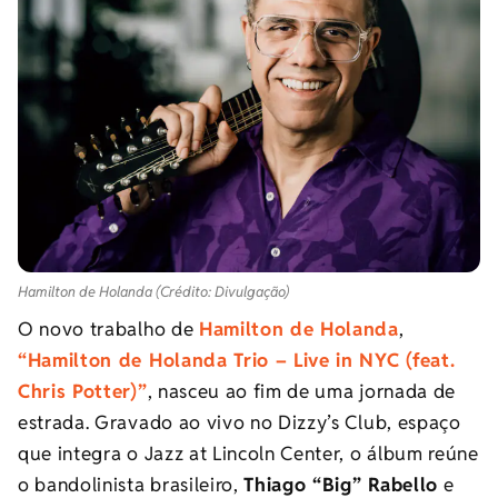
Hamilton de Holanda (Crédito: Divulgação)
O novo trabalho de
Hamilton de Holanda
,
“Hamilton de Holanda Trio – Live in NYC (feat.
Chris Potter)”
, nasceu ao fim de uma jornada de
estrada. Gravado ao vivo no Dizzy’s Club, espaço
que integra o Jazz at Lincoln Center, o álbum reúne
o bandolinista brasileiro,
Thiago “Big” Rabello
e