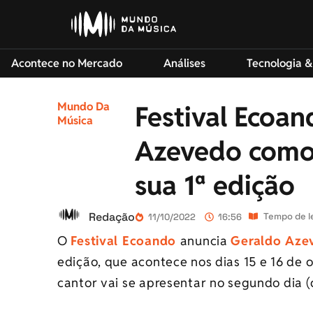
Acontece no Mercado
Análises
Tecnologia &
Mundo Da
Festival Ecoa
Música
Azevedo como 
sua 1ª edição
Redação
Tempo de le
11/10/2022
16:56
O
Festival Ecoando
anuncia
Geraldo Aze
edição, que acontece nos dias 15 e 16 de
cantor vai se apresentar no segundo dia 