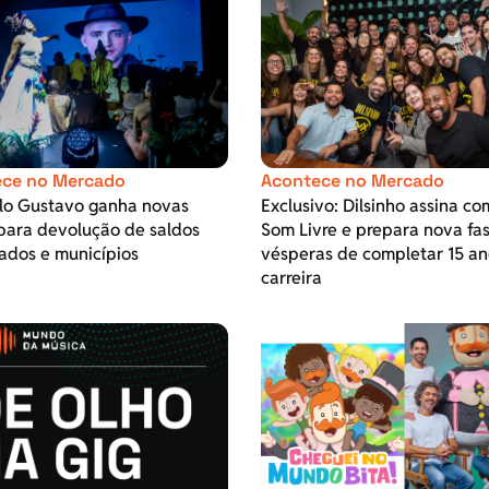
ce no Mercado
Acontece no Mercado
ulo Gustavo ganha novas
Exclusivo: Dilsinho assina co
para devolução de saldos
Som Livre e prepara nova fa
ados e municípios
vésperas de completar 15 an
carreira