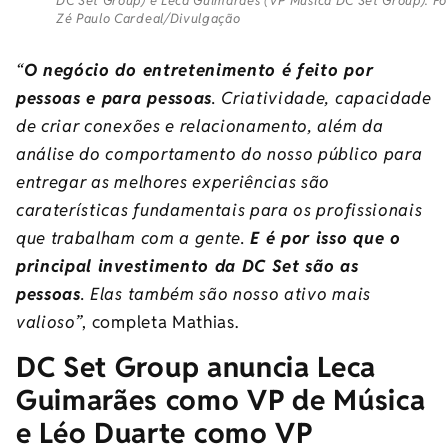
DC Set Group) e Leca Guimarães (VP Música DC Set Group). Fo
Zé Paulo Cardeal/Divulgação
“
O negócio do entretenimento é feito por
pessoas e para pessoas
. Criatividade, capacidade
de criar conexões e relacionamento, além da
análise do comportamento do nosso público para
entregar as melhores experiências são
caraterísticas fundamentais para os profissionais
que trabalham com a gente.
E é por isso que o
principal investimento da
DC
Set
são as
pessoas
. Elas também são nosso ativo mais
valioso”
, completa Mathias.
DC
Set
Group anuncia Leca
Guimarães como VP de Música
e Léo Duarte como VP