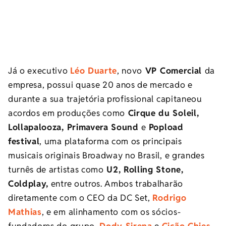
Já o executivo
Léo Duarte
, novo
VP Comercial
da
empresa, possui quase 20 anos de mercado e
durante a sua trajetória profissional capitaneou
acordos em produções como
Cirque du Soleil,
Lollapalooza, Primavera Sound
e
Popload
festival
, uma plataforma com os principais
musicais originais Broadway no Brasil, e grandes
turnês de artistas como
U2, Rolling Stone,
Coldplay,
entre outros. Ambos trabalharão
diretamente com o CEO da
DC
Set
,
Rodrigo
Mathias
, e em alinhamento com os sócios-
fundadores do grupo,
Dody Sirena
e
Cicão Chies
.