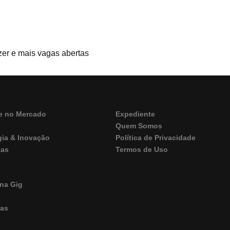
zer e mais vagas abertas
e no Mercado
Expediente
Quem Somos
gia & Inovação
Política de Privacidade
tas
Termos de Uso
M
na Gig
ras