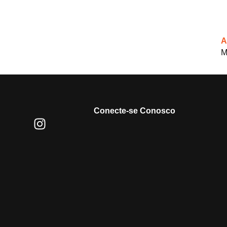
A
M
Conecte-se Conosco