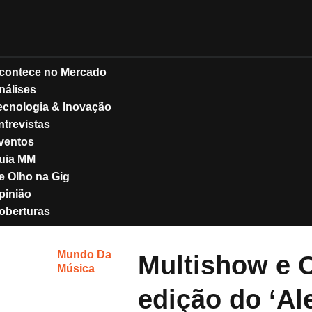
contece no Mercado
nálises
ecnologia & Inovação
ntrevistas
ventos
uia MM
e Olho na Gig
pinião
oberturas
Mundo Da
Multishow e C
Música
edição do ‘Al