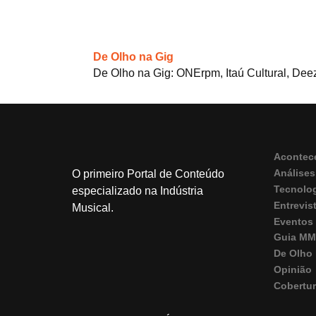
De Olho na Gig
De Olho na Gig: ONErpm, Itaú Cultural, Dee
Acontec
Análises
O primeiro Portal de Conteúdo
Tecnolo
especializado na Indústria
Entrevis
Musical.
Eventos
Guia M
De Olho 
Opinião
Cobertu