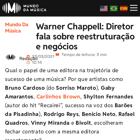
Warner Chappell: Diretor
Mundo Da
Música
fala sobre reestruturação
e negócios
Tempo de leitura: 3 min
23/03/2021
Redação
12:14
Qual o papel de uma editora na trajetória de
sucesso de uma música? Por que artistas como
Bruno Cardoso
(do
Sorriso Maroto
),
Gaby
Amarantos
,
Carlinhos Brown
,
Shylton Fernandes
(autor do hit “Recairei”, sucesso na voz dos
Barões
da Pisadinha
),
Rodrigo Reys
,
Benicio Neto
,
Rafael
Quadros
,
Vinny Miranda
e
Bivolt
, escolheram
fechar contrato com a mesma editora