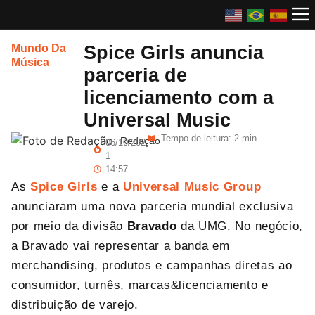
Spice Girls anuncia
Mundo Da
Música
parceria de
licenciamento com a
Universal Music
Tempo de leitura: 2 min
Redação
06/10/202
1
14:57
As
Spice Girls
e a
Universal Music Group
anunciaram uma nova parceria mundial exclusiva
por meio da divisão
Bravado
da UMG. No negócio,
a Bravado vai representar a banda em
merchandising, produtos e campanhas diretas ao
consumidor, turnês, marcas&licenciamento e
distribuição de varejo.