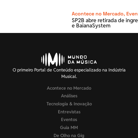
Acontece no Mercado
,
Even
SP2B abre retirada de ingre
e BaianaSystem
O primeiro Portal de Conteúdo especializado na Indústria
Musical.
Acontece no Mercado
Análises
Tecnologia & Inovação
Entrevistas
Eventos
Guia MM
De Olho na Gig