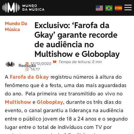
Exclusivo: ‘Farofa da
Mundo Da
Música
Gkay’ garante recorde
de audiência no
Multishow e Globoplay
Tempo de leitura: 2 min
13/12/2022
Redação
14:17
A
Farofa da Gkay
registrou números à altura do
fenômeno que é a festa, uma das mais aguardadas
do ano. Pela primeira vez transmitido ao vivo no
Multishow
e
Globoplay
, durante os três dias do
evento, o canal garantiu a liderança na audiência
entre o público jovem de 18 a 24 anos e o segundo
lugar entre o total de indivíduos com TV por