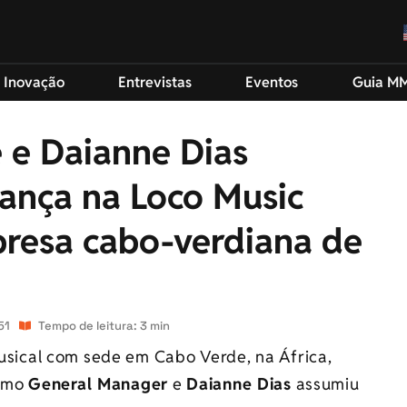
 Inovação
Entrevistas
Eventos
Guia M
e e Daianne Dias
ança na Loco Music
resa cabo-verdiana de
51
Tempo de leitura: 3 min
sical com sede em Cabo Verde, na África,
omo
General Manager
e
Daianne Dias
assumiu