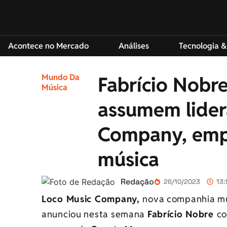
Acontece no Mercado
Análises
Tecnologia &
Mundo Da
Fabrício Nobr
Música
assumem lider
Company, emp
música
Redação
26/10/2023
13:
Loco Music Company,
nova companhia mu
anunciou nesta semana
Fabrício Nobre
c