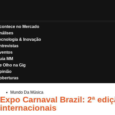
contece no Mercado
nálises
ecnologia & Inovação
ntrevistas
ventos
uia MM
e Olho na Gig
pinião
oberturas
Mundo Da Música
Expo Carnaval Brazil: 2ª edi
internacionais