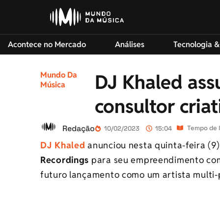
Acontece no Mercado
Análises
Tecnologia &
Mundo Da
DJ Khaled ass
Música
consultor cria
Redação
Tempo de l
10/02/2023
15:04
DJ Khaled
anunciou nesta quinta-feira (9
Recordings
para seu empreendimento co
futuro lançamento como um artista multi-p