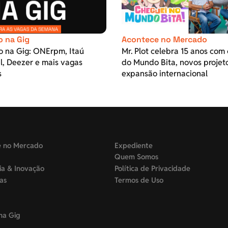
o na Gig
Acontece no Mercado
o na Gig: ONErpm, Itaú
Mr. Plot celebra 15 anos com 
l, Deezer e mais vagas
do Mundo Bita, novos projet
s
expansão internacional
e no Mercado
Expediente
Quem Somos
ia & Inovação
Política de Privacidade
tas
Termos de Uso
na Gig