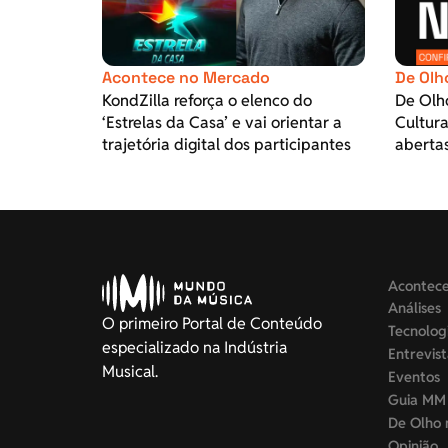
Acontece no Mercado
De Olh
KondZilla reforça o elenco do
De Olh
‘Estrelas da Casa’ e vai orientar a
Cultura
trajetória digital dos participantes
aberta
Acontec
Análises
O primeiro Portal de Conteúdo
Tecnolog
especializado na Indústria
Entrevis
Musical.
Eventos
Guia MM
De Olho 
Opinião