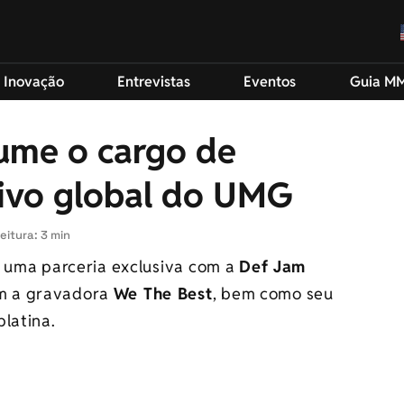
 Inovação
Entrevistas
Eventos
Guia M
ume o cargo de
tivo global do UMG
eitura: 3 min
) uma parceria exclusiva com a
Def Jam
m a gravadora
We The Best
, bem como seu
latina.