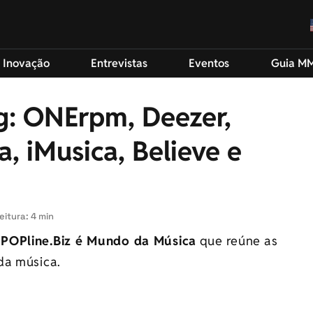
 Inovação
Entrevistas
Eventos
Guia M
g: ONErpm, Deezer,
a, iMusica, Believe e
eitura: 4 min
o
POPline.Biz é Mundo da Música
que reúne as
da música.