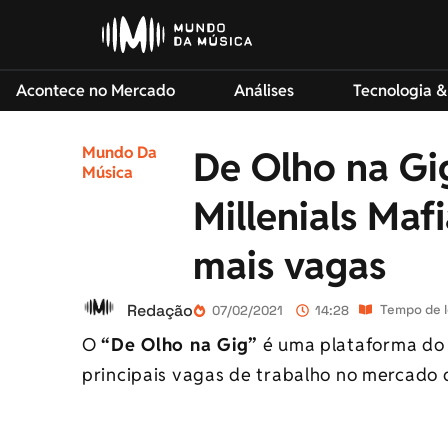
Acontece no Mercado
Análises
Tecnologia &
Mundo Da
De Olho na Gi
Música
Millenials Mafi
mais vagas
Redação
Tempo de l
07/02/2021
14:28
O
“De Olho na Gig”
é uma plataforma d
principais vagas de trabalho no mercado 