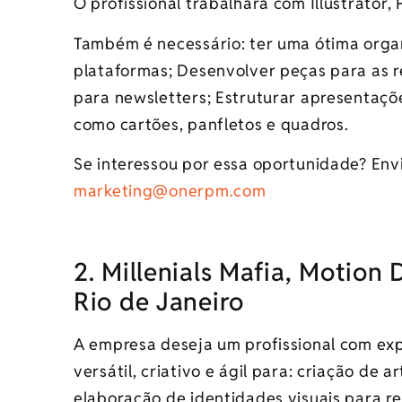
O profissional trabalhará com Illustrator,
Também é necessário: ter uma ótima organ
plataformas; Desenvolver peças para as r
para newsletters; Estruturar apresentaçõe
como cartões, panfletos e quadros.
Se interessou por essa oportunidade? Envie
marketing@
onerpm
.com
2. Millenials Mafia, Motion
Rio de Janeiro
A empresa deseja um profissional com exp
versátil, criativo e ágil para: criação de a
elaboração de identidades visuais para re