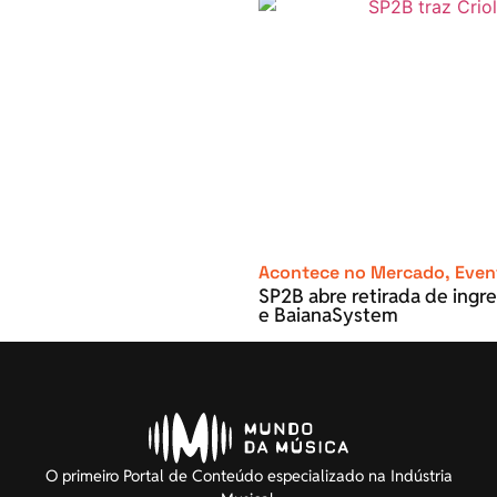
Acontece no Mercado
,
Even
SP2B abre retirada de ingre
e BaianaSystem
O primeiro Portal de Conteúdo especializado na Indústria