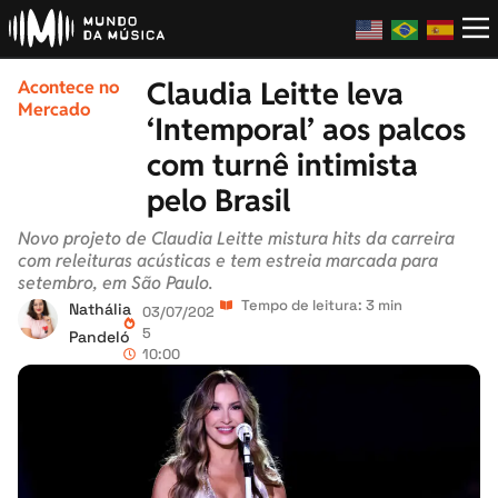
Claudia Leitte leva
Acontece no
Mercado
‘Intemporal’ aos palcos
com turnê intimista
pelo Brasil
Novo projeto de Claudia Leitte mistura hits da carreira
com releituras acústicas e tem estreia marcada para
setembro, em São Paulo.
Tempo de leitura: 3 min
Nathália
03/07/202
5
Pandeló
10:00