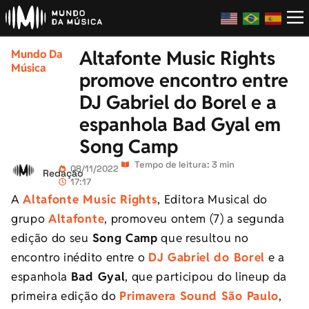
Altafonte Music Rights
Mundo Da
Música
promove encontro entre
DJ Gabriel do Borel e a
espanhola Bad Gyal em
Song Camp
Tempo de leitura: 3 min
08/11/2022
Redação
17:17
A
Altafonte Music Rights
, Editora Musical do
grupo
Altafonte
, promoveu ontem (7) a segunda
edição do seu
Song Camp
que resultou no
encontro inédito entre o
DJ Gabriel do Borel
e a
espanhola
Bad Gyal
, que participou do lineup da
primeira edição do
Primavera Sound São Paulo
,