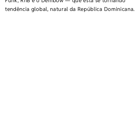
Funk, RnB e o Dembow
—
que está se tornando
tendência global, natural da República Dominicana.