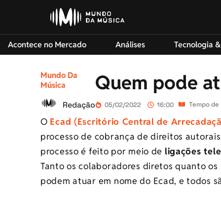
Acontece no Mercado
Análises
Tecnologia &
Mundo Da
Quem pode at
Música
Redação
Tempo de l
05/02/2022
16:00
O
Ecad (Escritório Central de Arrecadaçã
processo de cobrança de direitos autorai
processo é feito por meio de
ligações tel
Tanto os colaboradores diretos quanto os 
podem atuar em nome do Ecad, e todos são