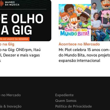
o na Gig
Acontece no Mercado
o na Gig: ONErpm, Itaú
Mr. Plot celebra 15 anos com 
l, Deezer e mais vagas
do Mundo Bita, novos projet
s
expansão internacional
e no Mercado
Expediente
Quem Somos
ia & Inovação
Política de Privacidade