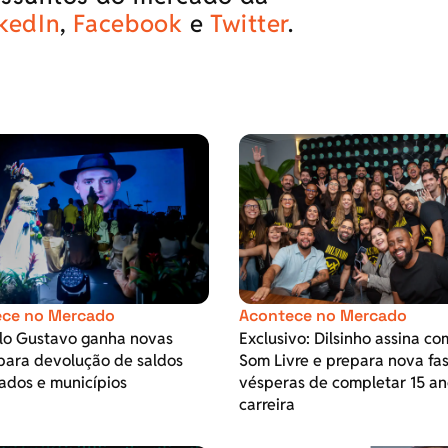
kedIn
,
Facebook
e
Twitter
.
ce no Mercado
Acontece no Mercado
ulo Gustavo ganha novas
Exclusivo: Dilsinho assina co
para devolução de saldos
Som Livre e prepara nova fa
ados e municípios
vésperas de completar 15 an
carreira