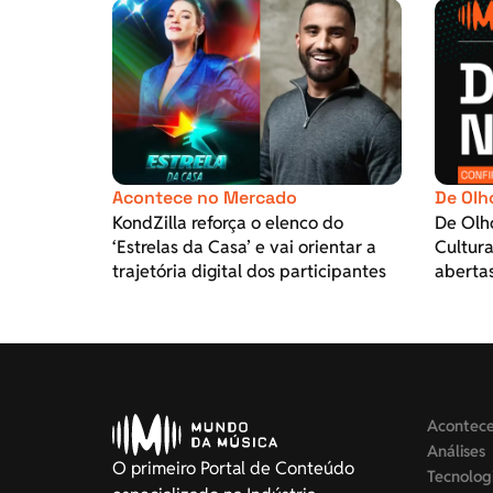
Acontece no Mercado
De Olh
KondZilla reforça o elenco do
De Olh
‘Estrelas da Casa’ e vai orientar a
Cultura
trajetória digital dos participantes
aberta
Acontec
Análises
O primeiro Portal de Conteúdo
Tecnolog