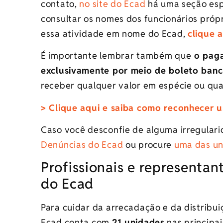
contato,
no site do Ecad
há uma seção esp
consultar os nomes​ dos funcionários própr
essa atividade em nome do Ecad,
clique a
É importante lembrar também que
o paga
exclusivamente por meio de boleto banc
receber qualquer valor em espécie ou qu
> Clique aqui e saiba como reconhecer u
Caso você desconfie de alguma irregula
Denúncias do Ecad​
ou procure
uma das un
Profissionais e representant
do Ecad​
Para cuidar da arrecadação e da distribuiç
Ecad conta com
21 unidades
nas principai