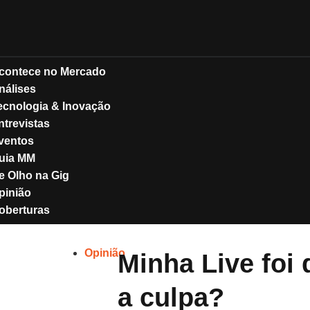
contece no Mercado
nálises
ecnologia & Inovação
ntrevistas
ventos
uia MM
e Olho na Gig
pinião
oberturas
Opinião
Minha Live foi
a culpa?