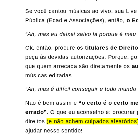
Se você cantou músicas ao vivo, sua Liv
Pública (Ecad e Associações), então,
o E
”Ah, mas eu deixei salvo lá porque é meu 
Ok, então, procure os
titulares de Direit
peça às devidas autorizações. Porque, gos
que quem arrecada são diretamente os
a
músicas editadas.
“Ah, mas é difícil conseguir e todo mundo 
Não é bem assim e
“o certo é o certo 
errado”
. O que eu aconselho é: procurar
direitos
(e não achem culpados aleatórios
ajudar nesse sentido!