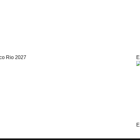
ico Rio 2027
E
E