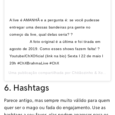
A live é AMANHÃ e a pergunta é: se você pudesse
entregar uma dessas bandeiras pra gente no
começo da live, qual delas seria? ?️⠀⠀⠀⠀⠀⠀⠀⠀
⠀⠀⠀⠀⠀⠀⠀ A foto original é a última e foi tirada em
agosto de 2019. Como esses shows fazem falta! ?
Youtube/ChXOficial (link na bio) Sexta l 22 de maio l
20h #ChXBrahmaLive #ChX
Uma publicação compartilhada por
Chitãozinho & Xororó
(@
6. Hashtags
Parece antigo, mas sempre muito válido para quem
quer ser o mago ou fada do engajamento. Use as
hashtags a seu favor, elas podem aparecer para os