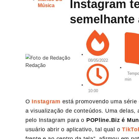
Instagram te
Música
semelhante 
08/05/2022
Redação
Tempo 
min
10:00
O
Instagram
está promovendo uma série de
a visualização de conteúdos. Uma delas,
pelo Instagram para o
POPline.Biz é Mu
usuário abrir o aplicativo, tal qual o
TikTo
frente e ao centro da tela”, afirmou em no