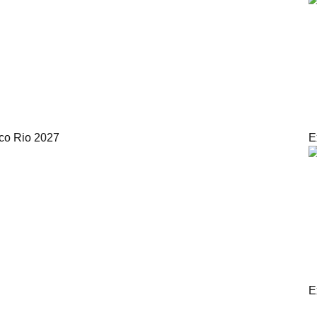
ico Rio 2027
E
E