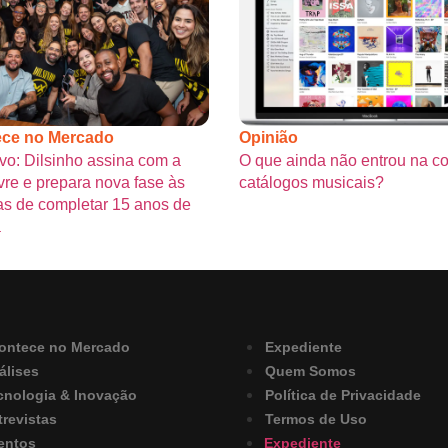
ce no Mercado
Opinião
vo: Dilsinho assina com a
O que ainda não entrou na c
re e prepara nova fase às
catálogos musicais?
s de completar 15 anos de
a
ontece no Mercado
Expediente
álises
Quem Somos
cnologia & Inovação
Política de Privacidade
trevistas
Termos de Uso
entos
Expediente