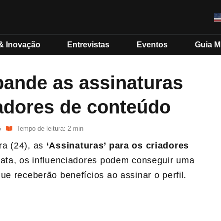
& Inovação
Entrevistas
Eventos
Guia 
pande as assinaturas
adores de conteúdo
5
Tempo de leitura: 2 min
ra (24), as
‘Assinaturas’ para os criadores
 data, os influenciadores podem conseguir uma
ue receberão benefícios ao assinar o perfil.