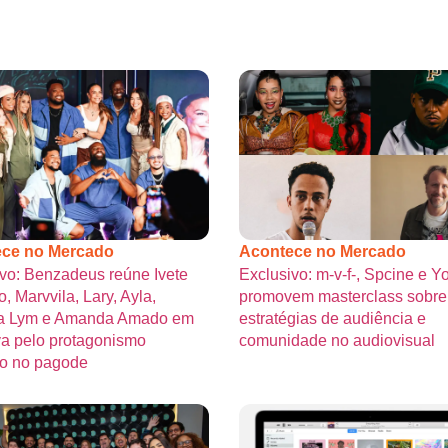
ce no Mercado
Acontece no Mercado
vo: Benzadeus reúne Ivete
Exclusivo: m-v-f-, Spcine e 
, Marvvila, Lary, Ayla,
promovem masterclass sobre
 Lym e Amanda Amado em
estratégias de audiência e
iva pelo protagonismo
comunidade no audiovisual
no no pagode