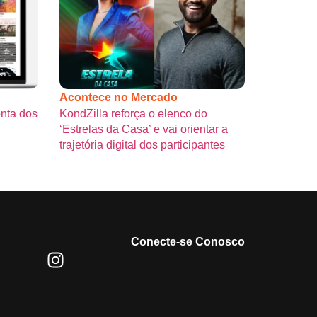
Acontece no Mercado
onta dos
KondZilla reforça o elenco do
‘Estrelas da Casa’ e vai orientar a
trajetória digital dos participantes
Conecte-se Conosco