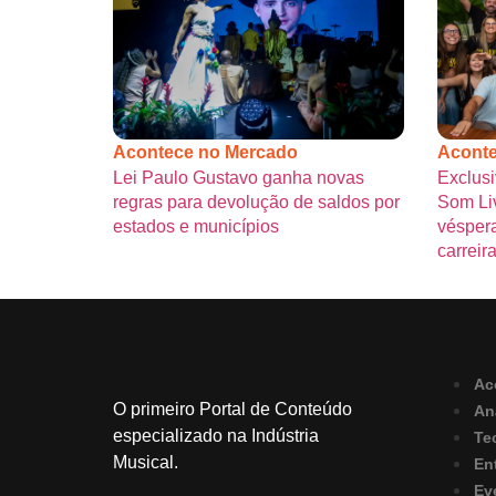
Acontece no Mercado
Aconte
Lei Paulo Gustavo ganha novas
Exclusi
regras para devolução de saldos por
Som Liv
estados e municípios
véspera
carreir
Ac
O primeiro Portal de Conteúdo
An
especializado na Indústria
Te
Musical.
En
Ev