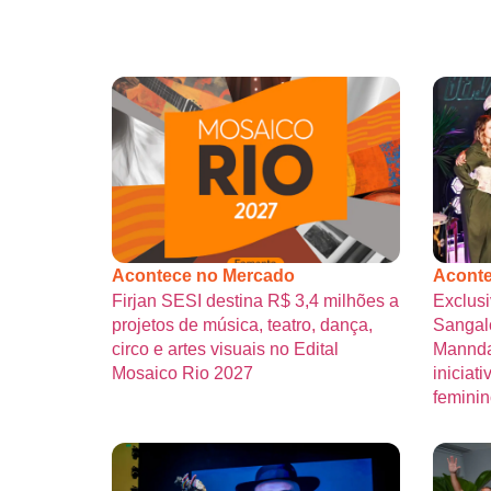
Acontece no Mercado
Aconte
Firjan SESI destina R$ 3,4 milhões a
Exclusi
projetos de música, teatro, dança,
Sangalo
circo e artes visuais no Edital
Mannda
Mosaico Rio 2027
iniciat
femini