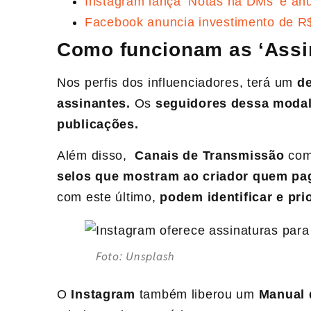
Instagram lança ‘Notas na DMs’ e anu
Facebook anuncia investimento de R
Como funcionam as ‘Assi
Nos perfis dos influenciadores, terá um
de
assinantes.
Os
seguidores dessa modal
publicações.
Além disso,
Canais de Transmissão
co
selos que mostram ao criador quem pa
com este último,
podem identificar e pri
Foto: Unsplash
O
Instagram
também liberou um
Manual 