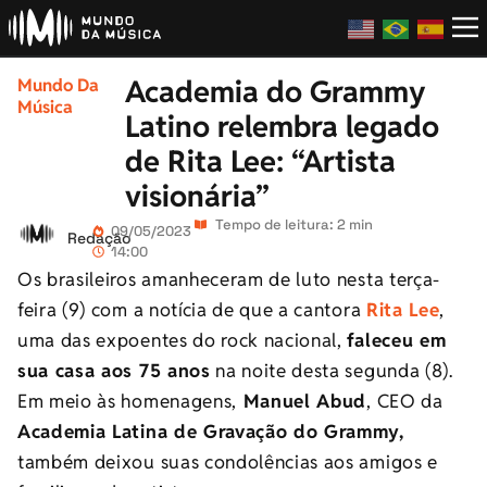
Academia do Grammy
Mundo Da
Música
Latino relembra legado
de Rita Lee: “Artista
visionária”
Tempo de leitura: 2 min
09/05/2023
Redação
14:00
Os brasileiros amanheceram de luto nesta terça-
feira (9) com a notícia de que a cantora
Rita Lee
,
uma das expoentes do rock nacional,
faleceu em
sua casa aos 75 anos
na noite desta segunda (8).
Em meio às homenagens,
Manuel Abud
, CEO da
Academia Latina de Gravação do Grammy,
também deixou suas condolências aos amigos e