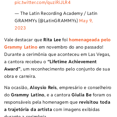
pic.twitter.com/quziRiJLR4
— The Latin Recording Academy / Latin
GRAMMYs (@LatinGRAMMYs)
May 9,
2023
Vale destacar que
Rita Lee
foi
homenageada pelo
Grammy Latino
em novembro do ano passado!
Durante a cerimônia que aconteceu em Las Vegas,
a cantora recebeu o
“Lifetime Achievement
Award”
, um reconhecimento pelo conjunto de sua
obra e carreira.
Na ocasião,
Aloysio Reis
, empresário e conselheiro
do
Grammy Latino
, e a cantora
Giulia Be
foram os
responsáveis pela homenagem que
revisitou toda
a trajetória da artista
com imagens exibidas
durante a cerimônia.