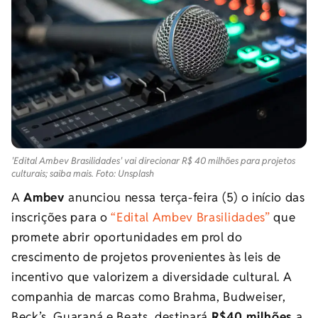
'Edital Ambev Brasilidades' vai direcionar R$ 40 milhões para projetos
culturais; saiba mais. Foto: Unsplash
A
Ambev
anunciou nessa terça-feira (5) o início das
inscrições para o
“Edital Ambev Brasilidades”
que
promete abrir oportunidades em prol do
crescimento de projetos provenientes às leis de
incentivo que valorizem a diversidade cultural. A
companhia de marcas como Brahma, Budweiser,
Beck’s, Guaraná e Beats, destinará
R$40 milhões
a