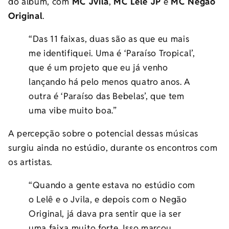
do álbum, com
MC Jvila
,
MC Lele JP
e
MC Negão
Original
.
“Das 11 faixas, duas são as que eu mais
me identifiquei. Uma é ‘Paraíso Tropical’,
que é um projeto que eu já venho
lançando há pelo menos quatro anos. A
outra é ‘Paraíso das Bebelas’, que tem
uma vibe muito boa.”
A percepção sobre o potencial dessas músicas
surgiu ainda no estúdio, durante os encontros com
os artistas.
“Quando a gente estava no estúdio com
o Lelê e o Jvila, e depois com o Negão
Original, já dava pra sentir que ia ser
uma faixa muito forte. Isso marcou