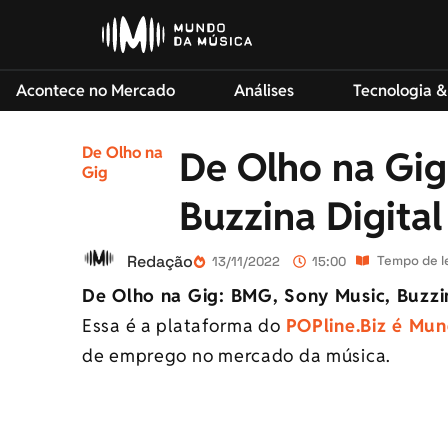
Acontece no Mercado
Análises
Tecnologia &
De Olho na
De Olho na Gig
Gig
Buzzina Digital
Redação
Tempo de le
13/11/2022
15:00
De Olho na Gig: BMG, Sony Music, Buzzi
Essa é a plataforma do
POPline.Biz é Mu
de emprego no mercado da música.