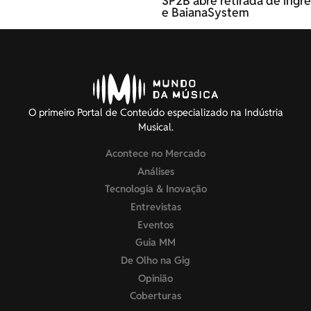
SP2B abre retirada de ingre
e BaianaSystem
O primeiro Portal de Conteúdo especializado na Indústria
Musical.
Acontece no Mercado
Análises
Tecnologia & Inovação
Entrevistas
Eventos
Guia MM
De Olho na Gig
Opinião
Coberturas