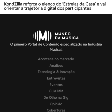
KondZilla reforça o elenco do ‘Estrelas da Casa’ e vai
orientar a trajetória digital dos participantes
O primeiro Portal de Conteúdo especializado na Indústria
Musical.
Acontece no Mercado
Análises
Tecnologia & Inovação
Entrevistas
Eventos
Guia MM
De Olho na Gig
Opinião
Coberturas