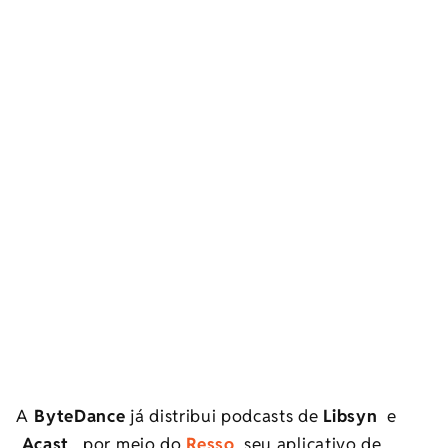
A
ByteDance
já distribui podcasts de
Libsyn
e
Acast
, por meio do
Resso
, seu aplicativo de