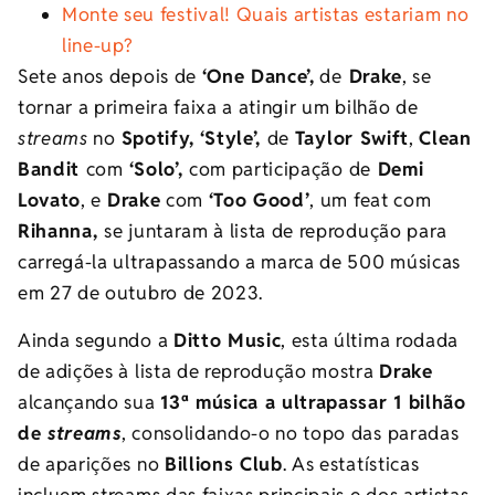
Monte seu festival! Quais artistas estariam no
line-up?
Sete anos depois de
‘One Dance’,
de
Drake
, se
tornar a primeira faixa a atingir um bilhão de
streams
no
Spotify,
‘Style’,
de
Taylor Swift
,
Clean
Bandit
com
‘Solo’,
com participação de
Demi
Lovato
, e
Drake
com
‘Too Good’
, um feat com
Rihanna,
se juntaram à lista de reprodução para
carregá-la ultrapassando a marca de 500 músicas
em 27 de outubro de 2023.
Ainda segundo a
Ditto Music
, esta última rodada
de adições à lista de reprodução mostra
Drake
alcançando sua
13ª música a ultrapassar 1 bilhão
de
streams
, consolidando-o no topo das paradas
de aparições no
Billions Club
. As estatísticas
incluem streams das faixas principais e dos artistas