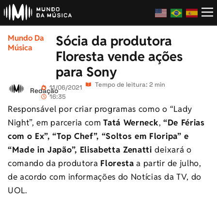
Sócia da produtora
Mundo Da
Música
Floresta vende ações
para Sony
Tempo de leitura: 2 min
11/06/2021
Redação
16:35
Responsável por criar programas como o “Lady
Night”, em parceria com
Tatá Werneck
,
“De Férias
com o Ex”, “Top Chef”, “Soltos em Floripa” e
“Made in Japão”,
Elisabetta Zenatti
deixará o
comando da produtora
Floresta
a partir de julho,
de acordo com informações do Notícias da TV, do
UOL.