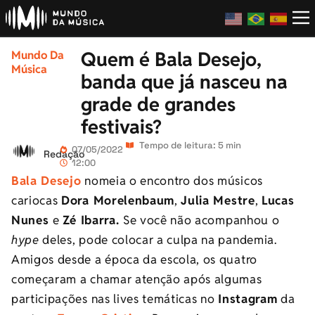
Quem é Bala Desejo,
Mundo Da
Música
banda que já nasceu na
grade de grandes
festivais?
Tempo de leitura: 5 min
07/05/2022
Redação
12:00
Bala Desejo
nomeia o encontro dos músicos
cariocas
Dora Morelenbaum
,
Julia Mestre
,
Lucas
Nunes
e
Zé Ibarra.
Se você não acompanhou o
hype
deles, pode colocar a culpa na pandemia.
Amigos desde a época da escola, os quatro
começaram a chamar atenção após algumas
participações nas
lives
temáticas no
Instagram
da