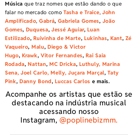
Música
que traz nomes que estão dando o que
falar no mercado como
Tasha e Traice
,
John
Amplificado
,
Gabrá
,
Gabriela Gomes
,
João
Gomes
,
Duquesa
,
Jessé Aguiar
,
Luan
Estilizado
,
Ruivinha de Marte
,
Lukinhas
,
Kant
,
Zé
Vaqueiro
,
Malu
,
Diego & Victor
Hugo
,
Krawk
,
Vitor Fernandes
,
Rai Saia
Rodada
,
Nattan
,
MC Dricka
,
Luthuly,
Marina
Sena,
Joel Carlo,
Melly,
Juçara Marçal
,
Taty
Pink
,
Danny Bond
,
Luccas Carlos
e mais.
Acompanhe os artistas que estão se
destacando na indústria musical
acessando nosso
Instagram,
@poplinebizmm.