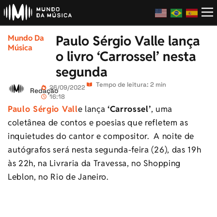
Paulo Sérgio Valle lança
Mundo Da
Música
o livro ‘Carrossel’ nesta
segunda
Tempo de leitura: 2 min
26/09/2022
Redação
16:18
Paulo Sérgio Vall
e lança
‘Carrossel’
, uma
coletânea de contos e poesias que refletem as
inquietudes do cantor e compositor. A noite de
autógrafos será nesta segunda-feira (26), das 19h
às 22h, na Livraria da Travessa, no Shopping
Leblon, no Rio de Janeiro.