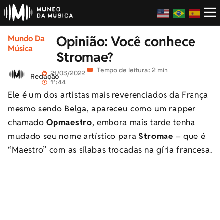
Opinião: Você conhece
Mundo Da
Música
Stromae?
Tempo de leitura: 2 min
21/03/2022
Redação
11:44
Ele é um dos artistas mais reverenciados da França
mesmo sendo Belga, apareceu como um rapper
chamado
Opmaestro
, embora mais tarde tenha
mudado seu nome artístico para
Stromae
– que é
“Maestro” com as sílabas trocadas na gíria francesa.