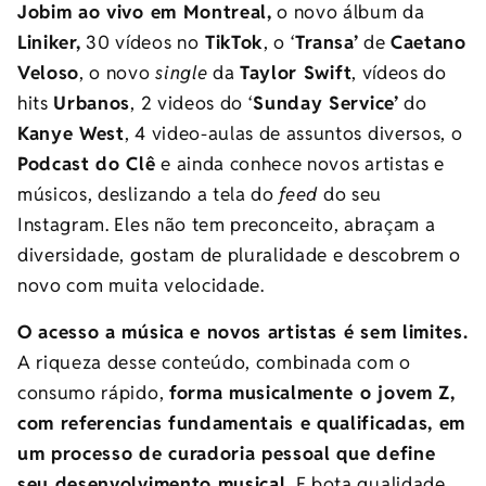
Jobim ao vivo em Montreal,
o novo álbum da
Liniker,
30 vídeos no
TikTok
, o ‘
Transa’
de
Caetano
Veloso
, o novo
single
da
Taylor Swift
, vídeos do
hits
Urbanos
, 2 videos do ‘
Sunday Service’
do
Kanye West
, 4 video-aulas de assuntos diversos, o
Podcast do Clê
e ainda conhece novos artistas e
músicos, deslizando a tela do
feed
do seu
Instagram. Eles não tem preconceito, abraçam a
diversidade, gostam de pluralidade e descobrem o
novo com muita velocidade.
O acesso a música e novos artistas é sem limites.
A riqueza desse conteúdo, combinada com o
consumo rápido,
forma musicalmente o jovem Z,
com referencias fundamentais e qualificadas, em
um processo de curadoria pessoal que define
seu desenvolvimento musical.
E bota qualidade