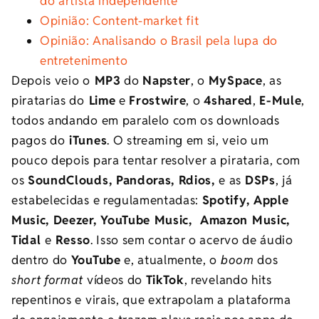
do artista independente
Opinião: Content-market fit
Opinião: Analisando o Brasil pela lupa do
entretenimento
Depois veio o
MP3
do
Napster
, o
MySpace
, as
piratarias do
Lime
e
Frostwire
, o
4shared
,
E-Mule
,
todos andando em paralelo com os downloads
pagos do
iTunes
. O streaming em si, veio um
pouco depois para tentar resolver a pirataria, com
os
SoundClouds, Pandoras, Rdios,
e as
DSPs
, já
estabelecidas e regulamentadas:
Spotify, Apple
Music, Deezer, YouTube Music, Amazon Music,
Tidal
e
Resso
. Isso sem contar o acervo de áudio
dentro do
YouTube
e, atualmente, o
boom
dos
short format
vídeos do
TikTok
, revelando hits
repentinos e virais, que extrapolam a plataforma