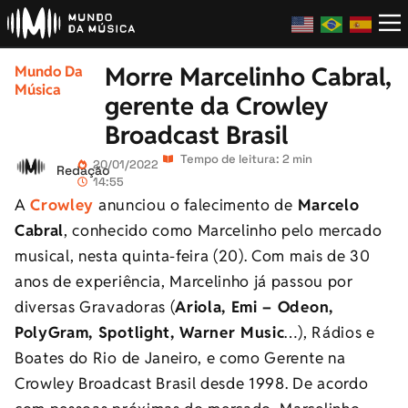
Morre Marcelinho Cabral,
Mundo Da
Música
gerente da Crowley
Broadcast Brasil
Tempo de leitura: 2 min
20/01/2022
Redação
14:55
A
Crowley
anunciou o falecimento de
Marcelo
Cabral
, conhecido como Marcelinho pelo mercado
musical, nesta quinta-feira (20). Com mais de 30
anos de experiência, Marcelinho já passou por
diversas Gravadoras (
Ariola, Emi – Odeon,
PolyGram, Spotlight, Warner Music
…), Rádios e
Boates do Rio de Janeiro, e como Gerente na
Crowley Broadcast Brasil desde 1998. De acordo