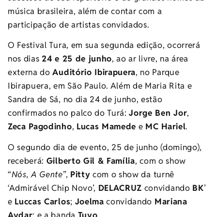
música brasileira, além de contar com a
participação de artistas convidados.
O Festival Tura, em sua segunda edição, ocorrerá
nos dias
24 e 25 de junho
, ao ar livre, na área
externa do
Auditório Ibirapuera
, no Parque
Ibirapuera, em São Paulo. Além de Maria Rita e
Sandra de Sá, no dia 24 de junho, estão
confirmados no palco do Turá:
Jorge Ben Jor
,
Zeca Pagodinho
,
Lucas Mamede
e
MC Hariel
.
O segundo dia de evento, 25 de junho (domingo),
receberá:
Gilberto Gil & Família
, com o show
“
Nós, A Gente
”,
Pitty
com o show da turnê
‘Admirável Chip Novo’,
DELACRUZ
convidando
BK
’
e
Luccas Carlos
;
Joelma
convidando
Mariana
Aydar
; e a banda
Tuyo
.