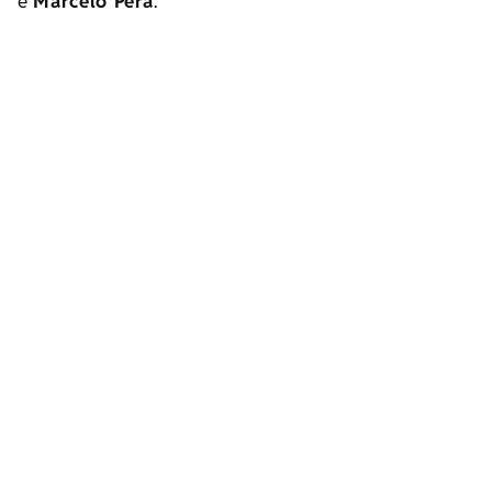
e
Marcelo Pera
.