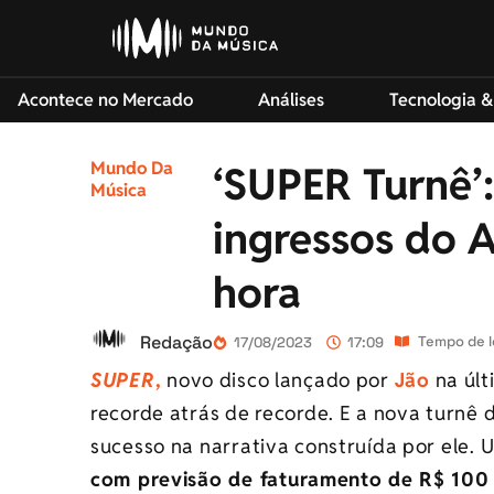
Acontece no Mercado
Análises
Tecnologia &
Mundo Da
‘SUPER Turnê’:
Música
ingressos do 
hora
Redação
Tempo de l
17/08/2023
17:09
SUPER
,
novo disco lançado por
Jão
na últ
recorde atrás de recorde. E a nova turnê
sucesso na narrativa construída por ele.
com previsão de faturamento de R$ 100