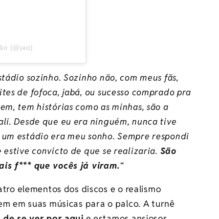
ão (@jao)
tádio sozinho. Sozinho não, com meus fãs,
tes de fofoca, jabá, ou sucesso comprado pra
em, tem histórias como as minhas, são a
ali. Desde que eu era ninguém, nunca tive
r um estádio era meu sonho. Sempre respondi
 estive convicto de que se realizaria.
São
is f***
que vocês já viram.
“
atro elementos dos discos e o realismo
em em suas músicas para o palco. A turnê
 de se ver por aqui
e estamos ansiosos