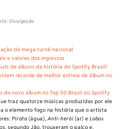
oto: Divulgação
ização de mega turnê nacional
ais e valores dos ingressos
ts de álbuns da história do Spotify Brasil!
ividem recorde de melhor estreia de álbum no
as do novo álbum no Top 50 Brasil do Spotify
que traz quatorze músicas produzidas por ele
ta o elemento fogo na história que o artista
ores:
Pirata
(água),
Anti-herói
(ar) e
Lobos
los, segundo Jão, trouxeram o palco e,