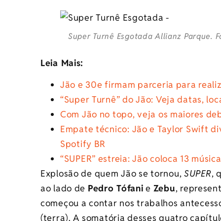
Super Turnê Esgotada Allianz Parque. F
Leia Mais:
Jão e 30e firmam parceria para real
“Super Turnê” do Jão: Veja datas, loc
Com Jão no topo, veja os maiores debu
Empate técnico: Jão e Taylor Swift d
Spotify BR
“SUPER” estreia: Jão coloca 13 músic
Explosão de quem Jão se tornou,
SUPER
, 
ao lado de
Pedro Tófani
e
Zebu
, represen
começou a contar nos trabalhos antecess
(terra). A somatória desses quatro capítu