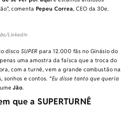
 Jão”, comenta
Pepeu Correa
, CEO da 30e.
ão/LinkedIn
do disco
SUPER
para 12.000 fãs no Ginásio do
 apenas uma amostra da faísca que a troca do
gora, com a turnê, vem a grande combustão na
s, sonhos e contos.
“Eu disse tanto que queria
esume
Jão
.
s em que a SUPERTURNÊ