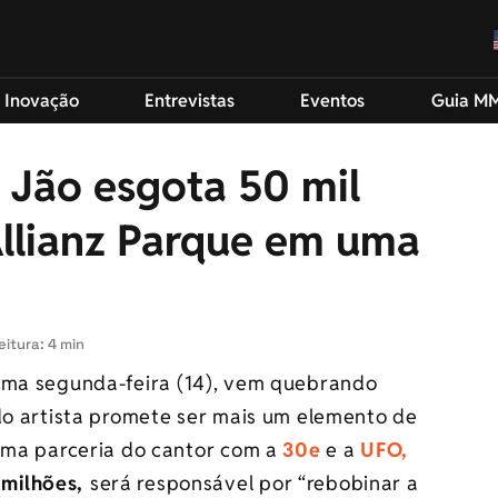
 Inovação
Entrevistas
Eventos
Guia M
 Jão esgota 50 mil
Allianz Parque em uma
eitura: 4 min
ima segunda-feira (14), vem quebrando
 do artista promete ser mais um elemento de
 Uma parceria do cantor com a
30e
e a
UFO,
 milhões,
será responsável por “rebobinar a