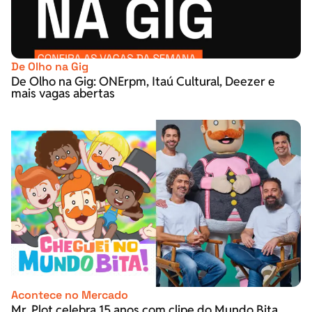
De Olho na Gig
De Olho na Gig: ONErpm, Itaú Cultural, Deezer e
mais vagas abertas
Acontece no Mercado
Mr. Plot celebra 15 anos com clipe do Mundo Bita,