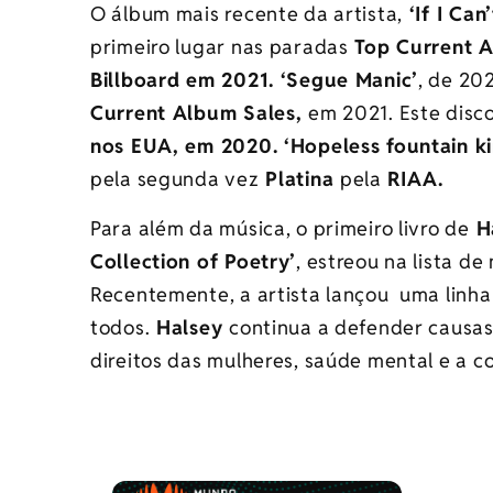
O álbum mais recente da artista,
‘If I Can
primeiro lugar nas paradas
Top Current A
Billboard em 2021. ‘Segue Manic’
, de 20
Current Album Sales,
em 2021.
Este disco
nos EUA, em 2020. ‘Hopeless fountain k
pela segunda vez
Platina
pela
RIAA.
Para além da música, o primeiro livro de
Ha
Collection of Poetry’
, estreou na lista d
Recentemente, a artista lançou uma linh
todos.
Halsey
continua a defender causas
direitos das mulheres, saúde mental e a