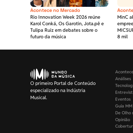
Acontece no Mercado
Aconte
Rio Innovation Week 2026 reúne
MinC ab
Karol Conká, Os Garotin, Jota.pê e
empree
Tulipa Ruiz em debates sobre o
MICSUR
futuro da música
8 mil
Acontec
Análises
O primeiro Portal de Conteúdo
Tecnolog
especializado na Indústria
Entrevis
Musical.
Eventos
Guia MM
De Olho 
Opinião
Cobertur