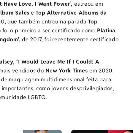
’t Have Love, I Want Power’,
estreou em
lbum Sales
e
Top Alternative Albums da
20, que também entrou na parada
Top
 foi o primeiro a ser certificado como
Platina
ingdom’,
de 2017, foi recentemente certificado
lsey, ‘I Would Leave Me If I Could: A
e mais vendidos do
New York Times
em 2020.
a de maquiagem multidimensional feita para
 importantes, como jovens desprivilegiados,
 comunidade LGBTQ.