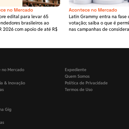
ce no Mercado
Acontece no Mercado
re edital para levar 65
Latin Grammy entra na fase 
ndedores brasileiros ao
votação; saiba o que é perm
 2026 com apoio de até R$
nas campanhas de consider
e no Mercado
Expediente
Quem Somos
ia & Inovação
Política de Privacidade
tas
Termos de Uso
na Gig
as