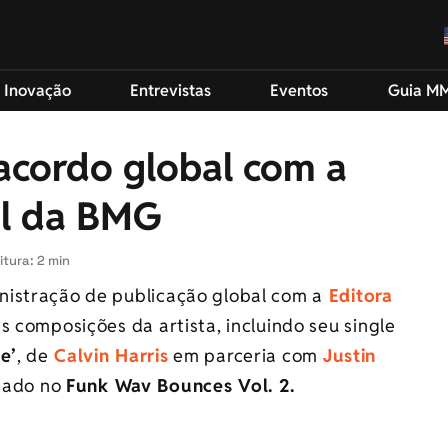
 Inovação
Entrevistas
Eventos
Guia M
 acordo global com a
al da BMG
itura: 2 min
nistração de publicação global com a
Editora
as composições da artista, incluindo seu single
e’
, de
Calvin Harris
em parceria com
Justin
ntado no
Funk Wav Bounces Vol. 2.