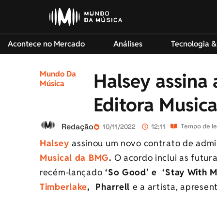
Acontece no Mercado
Análises
Tecnologia &
Mundo Da
Halsey assina
Música
Editora Music
Redação
Tempo de le
10/11/2022
12:11
Halsey
assinou um novo contrato de admi
Musical da BMG
.
O acordo inclui as futur
recém-lançado
‘So Good’ e ‘Stay With M
Timberlake
, Pharrell
e a artista, aprese