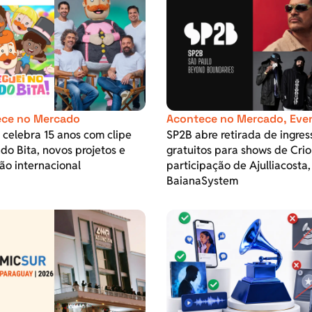
ce no Mercado
Acontece no Mercado
,
Eve
t celebra 15 anos com clipe
SP2B abre retirada de ingres
o Bita, novos projetos e
gratuitos para shows de Crio
ão internacional
participação de Ajulliacosta,
BaianaSystem