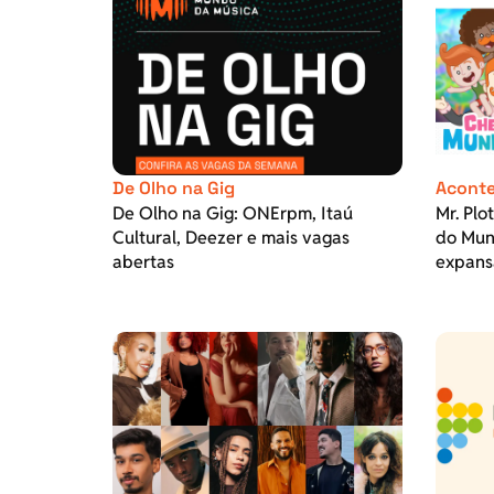
De Olho na Gig
Aconte
De Olho na Gig: ONErpm, Itaú
Mr. Plo
Cultural, Deezer e mais vagas
do Mund
abertas
expans