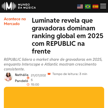
Luminate revela que
Acontece no
Mercado
gravadoras dominam
ranking global em 2025
com REPUBLIC na
frente
REPUBLIC lidera o market share de gravadoras em 2025,
enquanto Interscope e Atlantic mostram crescimento
consistente.
Tempo de leitura: 3 min
Nathália
21/07/202
5
Pandeló
15:00