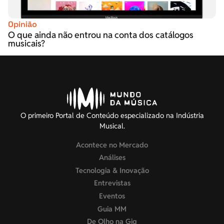
Opinião
O que ainda não entrou na conta dos catálogos
musicais?
O primeiro Portal de Conteúdo especializado na Indústria
Musical.
Acontece no Mercado
Análises
Tecnologia & Inovação
Entrevistas
Eventos
Guia MM
De Olho na Gig