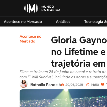
Acontece no Mercado
Análises
Tecnologia &
Acontece no
Gloria Gayno
Mercado
no Lifetime e
trajetória em
Filme estreia em 28 de junho no canal e retrata d
com “I Will Survive”, incluindo as dores e superaçõe
Nathália Pandeló
20/06/2025
14:50